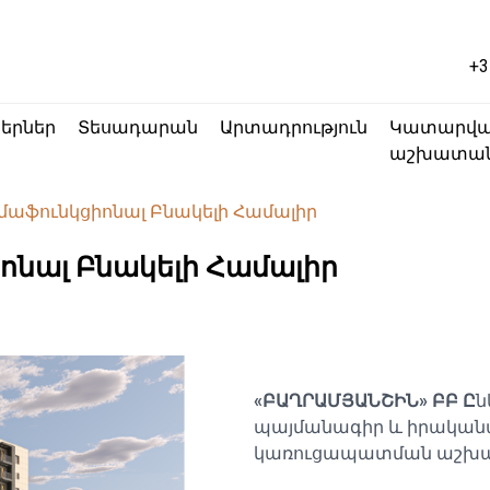
+3
կերներ
Տեսադարան
Արտադրություն
Կատարվ
աշխատան
զմաֆունկցիոնալ Բնակելի Համալիր
ոնալ Բնակելի Համալիր
«ԲԱՂՐԱՄՅԱՆՇԻՆ» ԲԲ Ը
ն
պայմանագիր և իրականա
կառուցապատման աշխա