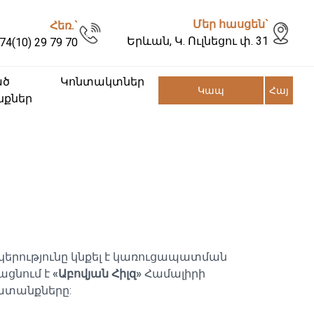
Մեր հասցեն`
Հեռ.`
Երևան, Կ. Ուլնեցու փ. 31
74(10) 29 79 70
ած
Կոնտակտներ
Կապ
Հայ
քներ
կերությունը կնքել է կառուցապատման
ցնում է
«Աբովյան Հիլզ»
Համալիրի
տանքները: