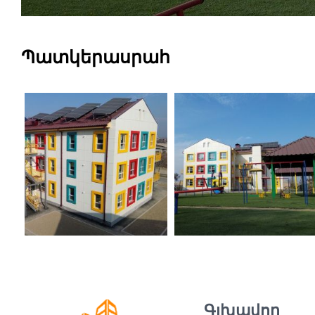
Պատկերասրահ
Գլխավոր