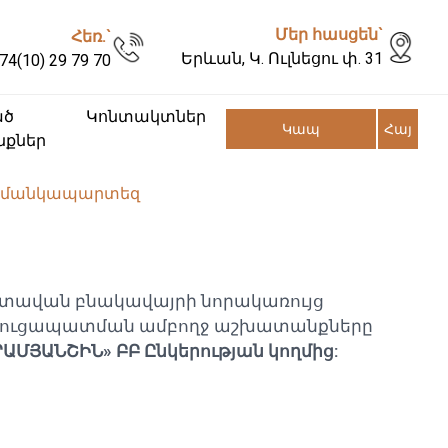
Մեր հասցեն`
Հեռ.`
Երևան, Կ. Ուլնեցու փ. 31
74(10) 29 79 70
ած
Կոնտակտներ
Կապ
Հայ
քներ
ց մանկապարտեզ
ատավան բնակավայրի նորակառույց
ուցապատման ամբողջ աշխատանքները
ԱՄՅԱՆՇԻՆ» ԲԲ Ընկերության կողմից: